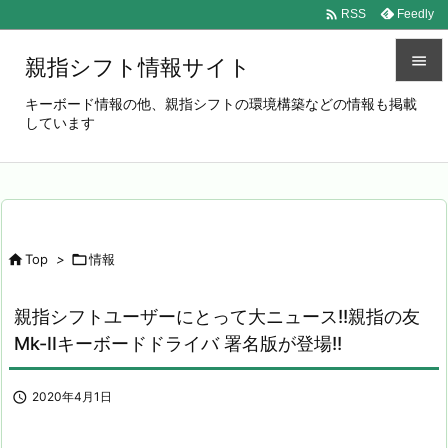

Feedly
RSS

親指シフト情報サイト

キーボード情報の他、親指シフトの環境構築などの情報も掲載
しています
メニュ

サイド

前へ


Top
>

情報
次へ

親指シフトユーザーにとって大ニュース!!親指の友
検索
Mk-IIキーボードドライバ 署名版が登場!!

2020年4月1日