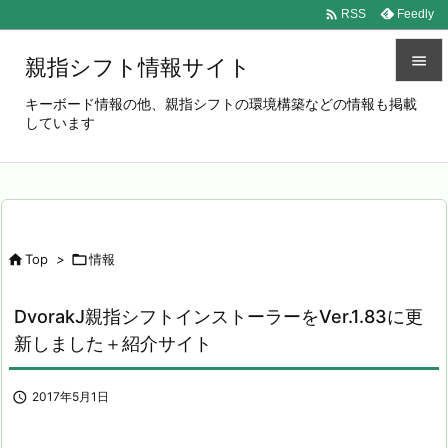

Feedly
RSS

親指シフト情報サイト

キーボード情報の他、親指シフトの環境構築などの情報も掲載
しています
メニュ

サイド

前へ


Top
>

情報
次へ

DvorakJ親指シフトインストーラーをVer.1.83に更
検索
新しました＋紹介サイト

2017年5月1日